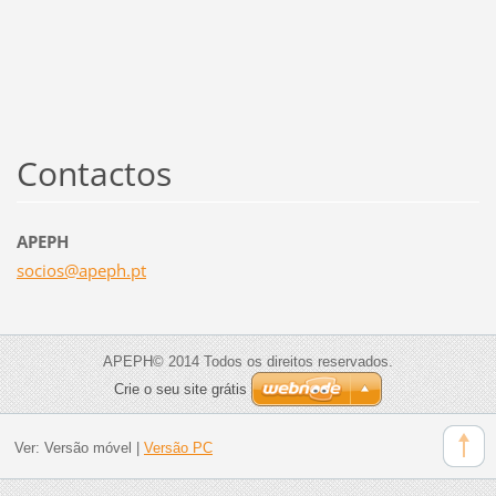
Contactos
APEPH
socios@a
peph.pt
APEPH© 2014 Todos os direitos reservados.
Crie o seu site grátis
Ver:
Versão móvel
|
Versão PC