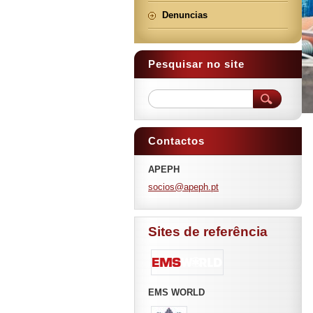
Denuncias
Pesquisar no site
Contactos
APEPH
socios@a
peph.pt
Sites de referência
EMS WORLD