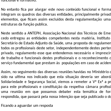
funcional e formativo.
No entanto fica por alargar este novo conteúdo funcional e format
integram os quadros das diversas entidades, principalmente priv
elementos, que ficam assim excluídos desta regulamentação uma 
estruturas da função publica.
Neste sentido a ANTEPH, Associação Nacional dos Técnicos de Eme
cedo entregou as entidades competentes nesta matéria, Institut
Secretário de Estado Adjunto da Saúde, uma proposta de regulament
todos os profissionais deste setor, independentemente destes pert
privado, regulamento esse que entendemos necessário e imprescin
de trabalho e funcionais destes profissionais e o reconhecimento 
serviço fundamental que prestam às
populações em caso de aciden
Assim, no seguimento das diversas reuniões havidas no Ministério 
sido na ultima nos indicado que esta situação deveria ser abor
Solidariedade e Segurança Social, viemos a remeter a Vª Exª a p
para este profissionais e constituição da respetiva câmara profis
uma reunião em que possamos debater esta temática de for
respondida, que passará pela nossa intenção que seja publicado o 
Ficando a aguardar um resposta