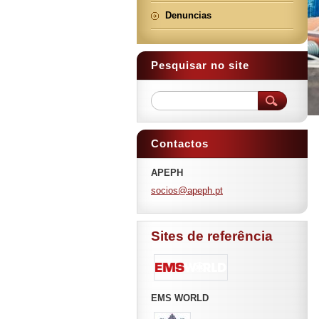
Denuncias
Pesquisar no site
Contactos
APEPH
socios@a
peph.pt
Sites de referência
EMS WORLD