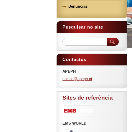
Denuncias
Pesquisar no site
Contactos
APEPH
socios@a
peph.pt
Sites de referência
EMS WORLD